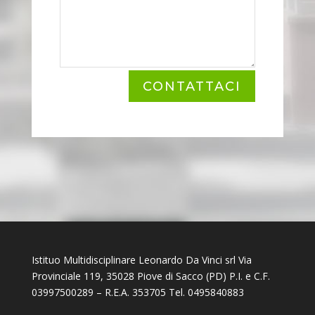
CONTATTACI
Istituo Multidisciplinare Leonardo Da Vinci srl Via
Provinciale 119, 35028 Piove di Sacco (PD) P.I. e C.F.
03997500289 – R.E.A. 353705 Tel. 0495840883